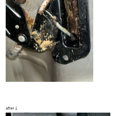
after↓