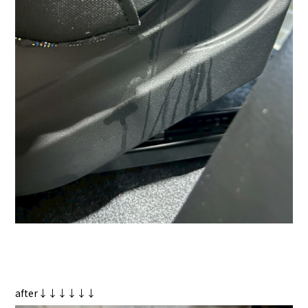
after↓↓↓↓↓↓