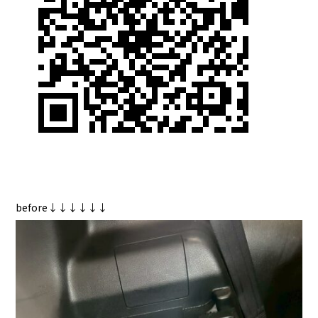
before↓↓↓↓↓↓