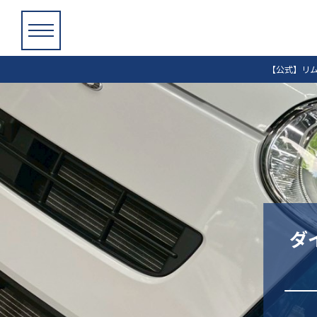
【公式】リ
ダ