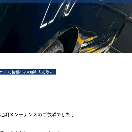
ナンス
,
情報とマメ知識
,
鉄粉除去
定期メンテナンスのご依頼でした♩