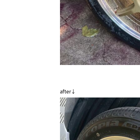
after↓