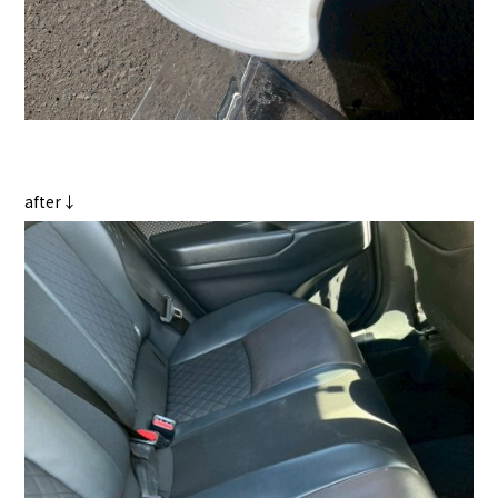
after↓