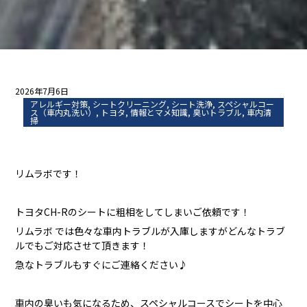
2026年7月6日
アレルギー対策
,
シートクリーニング
,
シート洗浄
,
スペシャルコー
ス（車内丸洗い）
,
トヨタ
,
情報とマメ知識
,
臭いトラブル
,
車内清
掃
リムラボです！
トヨタCH-Rのシートに粗相をしてしまいご依頼です！
リムラボ では色々な車内トラブルが入庫しますがどんなトラブ
ルでもご対応させて頂きます！
急なトラブルもすぐにご連絡ください♪
車内の臭いも気になるため、スペシャルコースでシートを中心