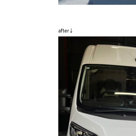
after↓