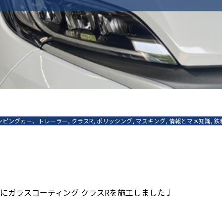
ンピングカー、トレーラー
,
クラスR
,
ポリッシング
,
マスキング
,
情報とマメ知識
,
鉄
にガラスコーティング クラスRを施工しました♩