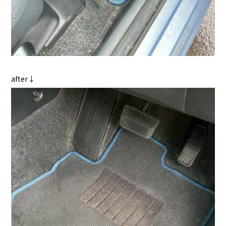
after↓