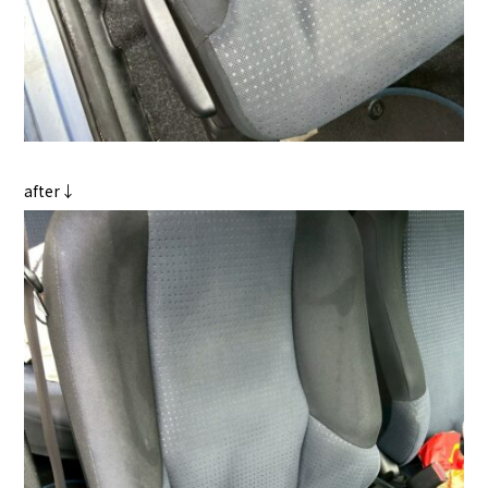
after↓