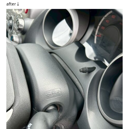
after↓