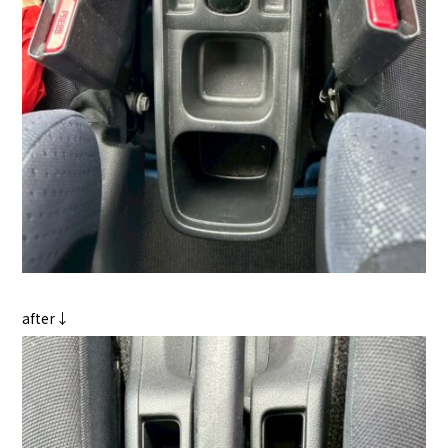
after↓