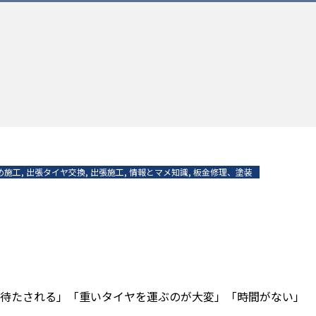
め施工
,
出張タイヤ交換
,
出張施工
,
情報とマメ知識
,
板金修理、塗装
待たされる」「重いタイヤを運ぶのが大変」「時間がない」