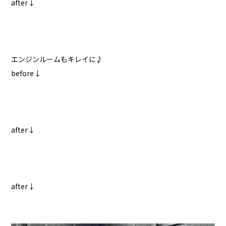
after↓
エンジンルームもキレイに♪
before↓
after↓
after↓