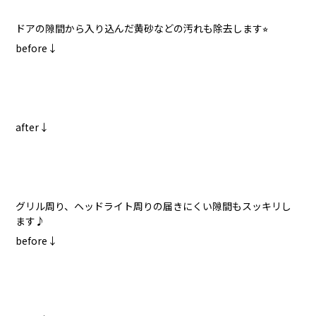
ドアの隙間から入り込んだ黄砂などの汚れも除去します⭐︎
before↓
after↓
グリル周り、ヘッドライト周りの届きにくい隙間もスッキリし
ます♪
before↓