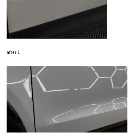
after↓