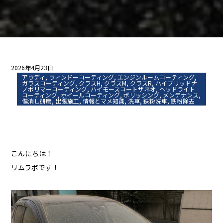
2026年4月23日
アウディ
,
ウィンドーコーティング
,
エンジンルームコーティング
,
ガラスコーティング
,
クラスH
,
クラスM
,
クラスR
,
ハイブリッドナ
ノポリマーコーティング
,
ハイモースコートザネオ
,
ヘッドライト
コーティング
,
ホイールコーティング
,
ポリッシング
,
メンテナンス
,
傷消し研磨
,
出張施工
,
情報とマメ知識
,
洗車
,
鉄粉洗車
,
鉄粉除去
こんにちは！
リムラボです！