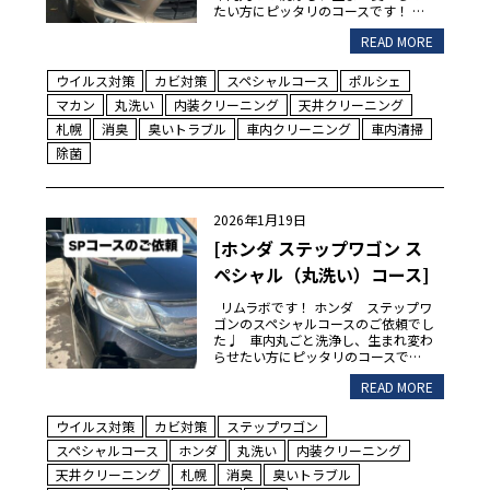
たい方にピッタリのコースです！ …
READ MORE
ウイルス対策
カビ対策
スペシャルコース
ポルシェ
マカン
丸洗い
内装クリーニング
天井クリーニング
札幌
消臭
臭いトラブル
車内クリーニング
車内清掃
除菌
2026年1月19日
[ホンダ ステップワゴン ス
ペシャル（丸洗い）コース]
リムラボです！ ホンダ ステップワ
ゴンのスペシャルコースのご依頼でし
た♩ 車内丸ごと洗浄し、生まれ変わ
らせたい方にピッタリのコースで…
READ MORE
ウイルス対策
カビ対策
ステップワゴン
スペシャルコース
ホンダ
丸洗い
内装クリーニング
天井クリーニング
札幌
消臭
臭いトラブル