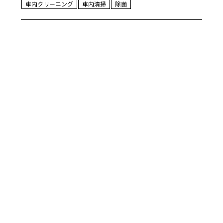
車内クリーニング
車内清掃
除菌
2026年1月13日
[ダイハツ タフト おしっこ
をもらしてしまいご依頼]
リムラボです！ ダイハツ タフトに
おしっこをもらしてしまいご依頼で
す！ 年末年始や冬のシーズンは飲み
会も多い季節です。 …
READ MORE
おしっこ漏らし
シート洗浄
スペシャルコース
タフト
ダイハツ
丸洗いコース
保険対応可
消臭
車内クリーニング
車内清掃
←
1
2
3
4
5
→