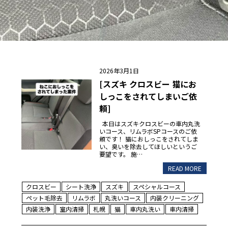
2026年3月1日
[スズキ クロスビー 猫にお
しっこをされてしまいご依
頼]
本日はスズキクロスビーの車内丸洗
いコース、リムラボSPコースのご依
頼です！ 猫におしっこをされてしま
い、臭いを除去してほしいというご
要望です。 施…
READ MORE
クロスビー
シート洗浄
スズキ
スペシャルコース
ペット毛除去
リムラボ
丸洗いコース
内装クリーニング
内装洗浄
室内清掃
札幌
猫
車内丸洗い
車内清掃