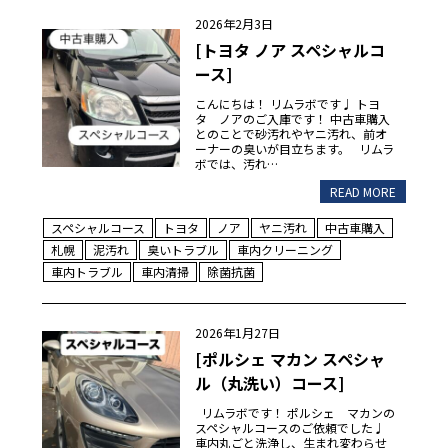
2026年2月3日
[トヨタ ノア スペシャルコ
ース]
こんにちは！ リムラボです♩ トヨ
タ ノアのご入庫です！ 中古車購入
とのことで砂汚れやヤニ汚れ、前オ
ーナーの臭いが目立ちます。 リムラ
ボでは、汚れ…
READ MORE
スペシャルコース
トヨタ
ノア
ヤニ汚れ
中古車購入
札幌
泥汚れ
臭いトラブル
車内クリーニング
車内トラブル
車内清掃
除菌抗菌
2026年1月27日
[ポルシェ マカン スペシャ
ル（丸洗い）コース]
リムラボです！ ポルシェ マカンの
スペシャルコースのご依頼でした♩
車内丸ごと洗浄し、生まれ変わらせ