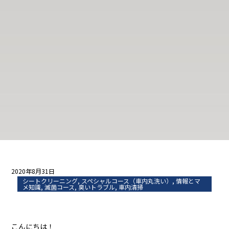
2020年8月31日
シートクリーニング
,
スペシャルコース（車内丸洗い）
,
情報とマ
メ知識
,
滅菌コース
,
臭いトラブル
,
車内清掃
こんにちは！