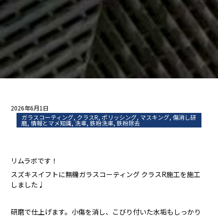
2026年6月1日
ガラスコーティング
,
クラスR
,
ポリッシング
,
マスキング
,
傷消し研
磨
,
情報とマメ知識
,
洗車
,
鉄粉洗車
,
鉄粉除去
リムラボです！
スズキスイフトに無機ガラスコーティング クラスR施工を施工
しました♩
研磨で仕上げます。小傷を消し、こびり付いた水垢もしっかり