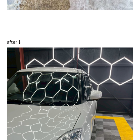
after↓