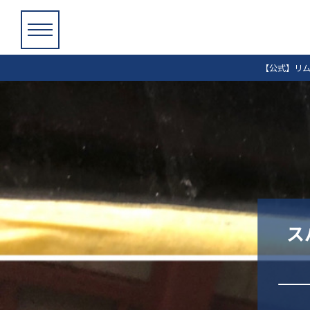
【公式】リム
ス