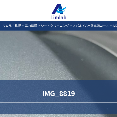
】リムラボ札幌
>
車内清掃
>
シートクリーニング
>
スバル XV 出張滅菌コース
>
IM
IMG_8819