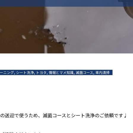
ーニング
,
シート洗浄
,
トヨタ
,
情報とマメ知識
,
滅菌コース
,
車内清掃
の送迎で使うため、滅菌コースとシート洗浄のご依頼です♩