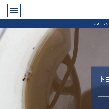
【公式】リム
ト