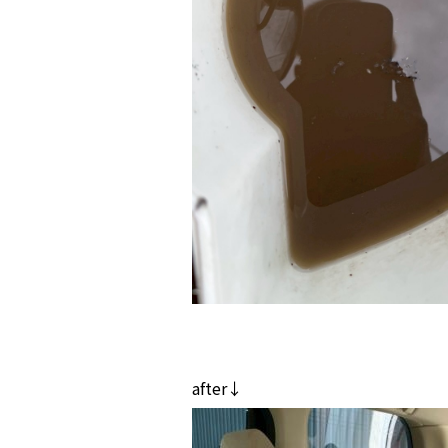
after↓