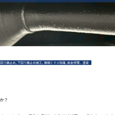
下回り錆止め
,
下回り錆止め施工
,
情報とマメ知識
,
板金修理、塗装
か？