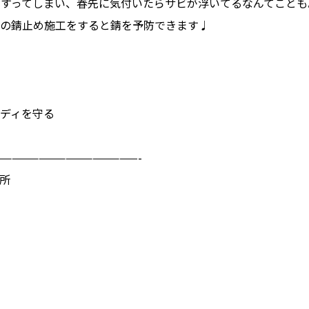
すってしまい、春先に気付いたらサビが浮いてるなんてことも
の錆止め施工をすると錆を予防できます♩
ディを守る
————————————————-
所