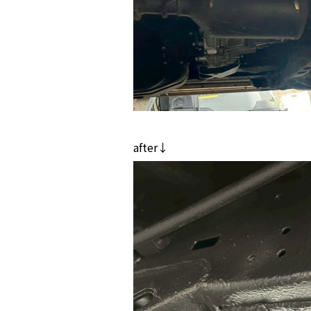
after↓