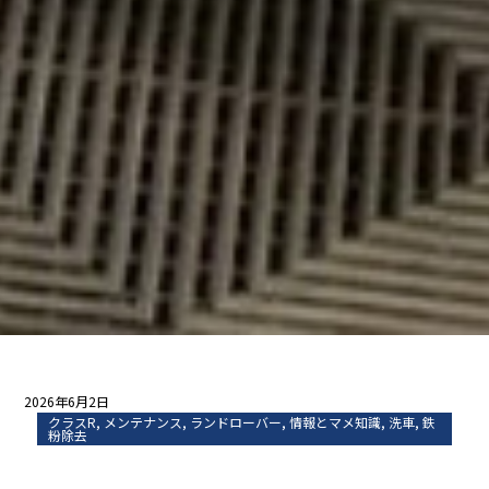
2026年6月2日
クラスR
,
メンテナンス
,
ランドローバー
,
情報とマメ知識
,
洗車
,
鉄
粉除去