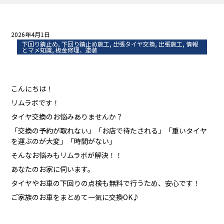
2026年4月1日
下回り錆止め
,
下回り錆止め施工
,
出張タイヤ交換
,
出張施工
,
情報
とマメ知識
,
板金修理、塗装
こんにちは！
リムラボです！
タイヤ交換のお悩みありませんか？
「交換の予約が取れない」「お店で待たされる」「重いタイヤ
を運ぶのが大変」「時間がない」
そんなお悩みもリムラボが解決！！
あなたのお家に伺います。
タイヤやお車の下回りの点検も無料で行うため、安心です！
ご家族のお車をまとめて一気に交換OK♪