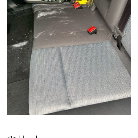
after↓↓↓↓↓↓