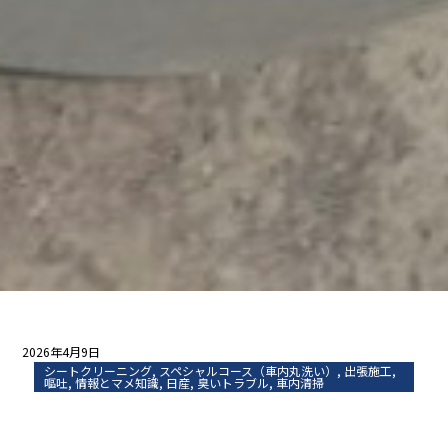
2026年4月9日
シートクリーニング
,
スペシャルコース（車内丸洗い）
,
出張施工
,
嘔吐
,
情報とマメ知識
,
日産
,
臭いトラブル
,
車内清掃