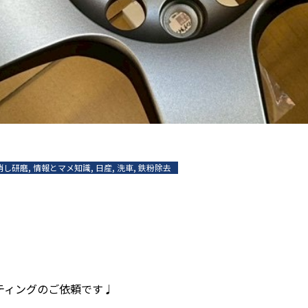
消し研磨
,
情報とマメ知識
,
日産
,
洗車
,
鉄粉除去
コーティングのご依頼です♩