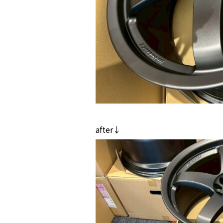
after↓