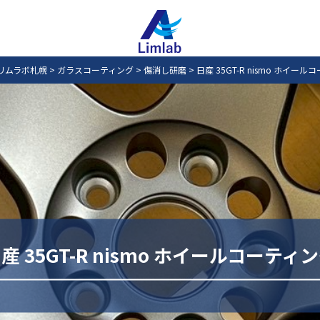
リムラボ札幌
>
ガラスコーティング
>
傷消し研磨
>
日産 35GT-R nismo ホイー
産 35GT-R nismo ホイールコーティ