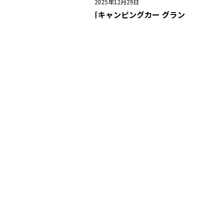
2025年12月29日
[キャンピングカー グラン
ドロイヤル ガラスコーティ
ングクラスM 施工]
こんにちは！ リムラボです♩ 今回は
キャンピングカー グランドロイヤ
ルにガラスコーティング クラスMを
施工しました♩ どんなサイズの…
READ MORE
くすみ
ガラスコーティング
キャンピングカー
クラスM
ツヤ
ポリッシュ
マスキング
札幌
水垢除去
脱脂洗浄
鉄粉除去
1
2
3
→