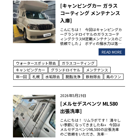
[キャンピングカー ガラス
コーティング メンテナンス
入庫]
こんにちは！ 今回はキャンピングカ
ーグランドロイヤルのガラスコーテ
ィングクラスM定期メンテナンスのご
依頼でした♩ ボディの撥水力は落…
READ MORE
ウォータースポット除去
ガラスコーティング
キャンピングカー
グランドロイヤル
メンテナンス
年一回
札幌
水垢除去
脱脂洗浄
鉄粉除去
鳥のフン
2026年5月19日
[メルセデスベンツ ML580
出張洗車]
こんにちは！ リムラボです！ 清々し
い季節になってきましたね⭐︎ 今回は
メルセデスベンツML580の出張洗車
のご依頼をいただき、洗車…