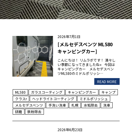
2026年7月1日
[メルセデスベンツ ML580
キャンピングカー]
こんにちは！ リムラボです！ 清々し
い季節になってきましたね⭐︎ 今回は
キャンピングカー メルセデスベン
ツML580のミドルポリッシ…
READ MORE
ML580
ガラスコーティング
キャンピングカー
キャンプ
クラスr
ヘッドライトコーティング
ミドルポリッシュ
メルセデスベンツ
手洗い洗車
札幌
水垢除去
洗車
研磨
鉄粉除去
2026年6月23日