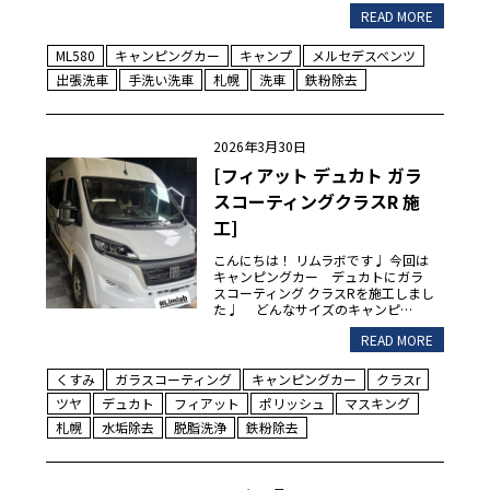
READ MORE
ML580
キャンピングカー
キャンプ
メルセデスベンツ
出張洗車
手洗い洗車
札幌
洗車
鉄粉除去
2026年3月30日
[フィアット デュカト ガラ
スコーティングクラスR 施
工]
こんにちは！ リムラボです♩ 今回は
キャンピングカー デュカトにガラ
スコーティング クラスRを施工しまし
た♩ どんなサイズのキャンピ…
READ MORE
くすみ
ガラスコーティング
キャンピングカー
クラスr
ツヤ
デュカト
フィアット
ポリッシュ
マスキング
札幌
水垢除去
脱脂洗浄
鉄粉除去