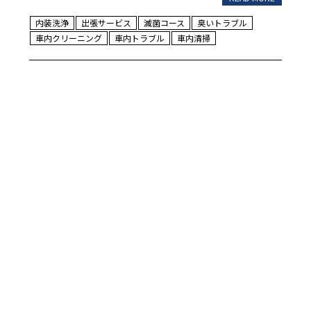
内装洗浄
出張サービス
滅菌コース
臭いトラブル
車内クリーニング
車内トラブル
車内清掃