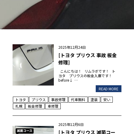
2025年12月24日
[トヨタ プリウス 事故 板金
修理]
こんにちは！ リムラボです！ ト
ヨタ プリウスの板金入庫です！
before↓ …
READ MORE
トヨタ
プリウス
事故修理
代車無料
塗装
安い
札幌
板金修理
車修理
2025年12月6日
[トヨタ プリウス 滅菌コー