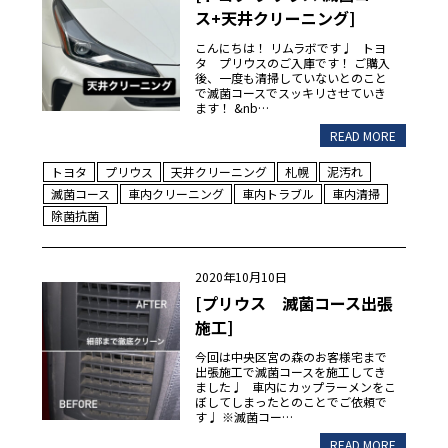
ス+天井クリーニング]
こんにちは！ リムラボです♩ トヨ
タ プリウスのご入庫です！ ご購入
後、一度も清掃していないとのこと
で滅菌コースでスッキリさせていき
ます！ &nb…
READ MORE
トヨタ
プリウス
天井クリーニング
札幌
泥汚れ
滅菌コース
車内クリーニング
車内トラブル
車内清掃
除菌抗菌
2020年10月10日
[プリウス 滅菌コース出張
施工]
今回は中央区宮の森のお客様宅まで
出張施工で滅菌コースを施工してき
ました♩ 車内にカップラーメンをこ
ぼしてしまったとのことでご依頼で
す♩ ※滅菌コー…
READ MORE