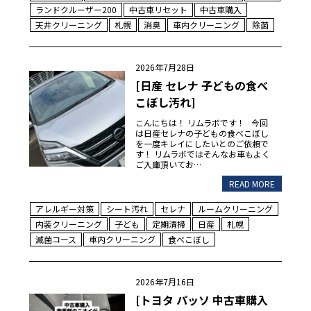
ランドクルーザー200
中古車リセット
中古車購入
天井クリーニング
札幌
消臭
車内クリーニング
除菌
2026年7月28日
[日産 セレナ 子どもの食べ
こぼし汚れ]
こんにちは！ リムラボです！ 今回
は日産セレナの子どもの食べこぼし
を一度キレイにしたいとのご依頼で
す！ リムラボではそんなお車もよく
ご入庫頂いてお…
READ MORE
アレルギー対策
シート汚れ
セレナ
ルームクリーニング
内装クリーニング
子ども
定期清掃
日産
札幌
滅菌コース
車内クリーニング
食べこぼし
2026年7月16日
[トヨタ パッソ 中古車購入