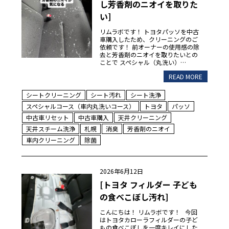
し芳香剤のニオイを取りた
い]
リムラボです！ トヨタパッソを中古
車購入したため、クリーニングのご
依頼です！ 前オーナーの使用感の除
去と芳香剤のニオイを取りたいとの
ことで スペシャル（丸洗い）…
READ MORE
シートクリーニング
シート汚れ
シート洗浄
スペシャルコース（車内丸洗いコース）
トヨタ
パッソ
中古車リセット
中古車購入
天井クリーニング
天井スチーム洗浄
札幌
消臭
芳香剤のニオイ
車内クリーニング
除菌
2026年6月12日
[トヨタ フィルダー 子ども
の食べこぼし汚れ]
こんにちは！ リムラボです！ 今回
はトヨタカローラフィルダーの子ど
もの食べこぼしを一度キレイにした