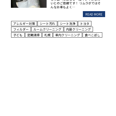
いとのご依頼です！ リムラボではそ
んなお車もよく…
READ MORE
アレルギー対策
シート汚れ
シート洗浄
トヨタ
フィルダー
ルームクリーニング
内装クリーニング
子ども
定期清掃
札幌
車内クリーニング
食べこぼし
2026年5月24日
[トヨタ ヴェルファイア 子
どもの食べこぼし汚れ]
こんにちは！ リムラボです！ 今回
はトヨタヴェルファイアの子どもの
食べこぼしを一度キレイにしたいと
のご依頼です！ リムラボではそんな
お車もよくご入…
READ MORE
アレルギー対策
シート汚れ
トヨタ
ルームクリーニング
ヴェルファイア
内装クリーニング
子ども
定期清掃
札幌
車内クリーニング
食べこぼし