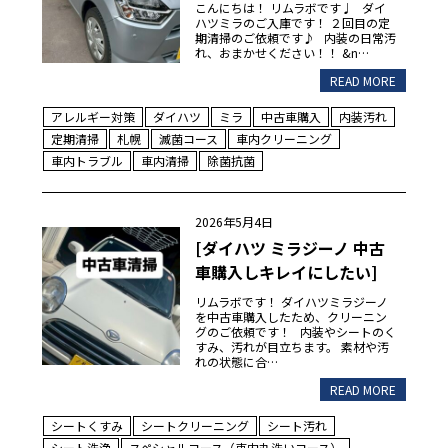
こんにちは！ リムラボです♩ ダイ
ハツミラのご入庫です！ ２回目の定
期清掃のご依頼です♪ 内装の日常汚
れ、おまかせください！！ &n…
READ MORE
アレルギー対策
ダイハツ
ミラ
中古車購入
内装汚れ
定期清掃
札幌
滅菌コース
車内クリーニング
車内トラブル
車内清掃
除菌抗菌
2026年5月4日
[ダイハツ ミラジーノ 中古
車購入しキレイにしたい]
リムラボです！ ダイハツミラジーノ
を中古車購入したため、クリーニン
グのご依頼です！ 内装やシートのく
すみ、汚れが目立ちます。 素材や汚
れの状態に合…
READ MORE
シートくすみ
シートクリーニング
シート汚れ
シート洗浄
スペシャルコース（車内丸洗いコース）