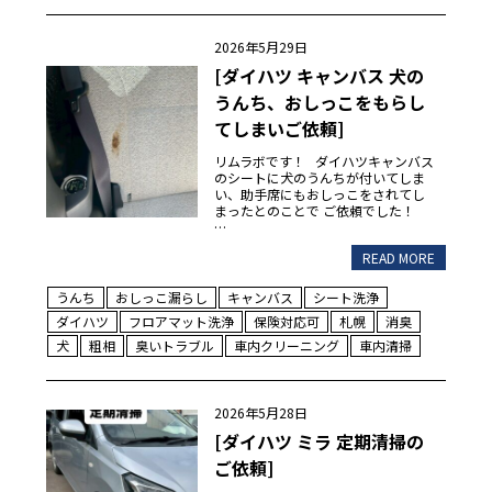
2026年5月29日
[ダイハツ キャンバス 犬の
うんち、おしっこをもらし
てしまいご依頼]
リムラボです！ ダイハツキャンバス
のシートに犬のうんちが付いてしま
い、助手席にもおしっこをされてし
まったとのことで ご依頼でした！
…
READ MORE
うんち
おしっこ漏らし
キャンバス
シート洗浄
ダイハツ
フロアマット洗浄
保険対応可
札幌
消臭
犬
粗相
臭いトラブル
車内クリーニング
車内清掃
2026年5月28日
[ダイハツ ミラ 定期清掃の
ご依頼]