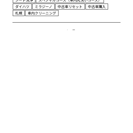
ダイハツ
ミラジーノ
中古車リセット
中古車購入
札幌
車内クリーニング
2026年4月18日
[ダイハツ タフト 灯油をこ
ぼしてしまった案件]
リムラボです！ ダイハツタフトの車
内丸洗い（スペシャルコース）のご依
頼です！ 灯油をこぼしてしまったと
の事でご依頼頂きました。 灯油…
READ MORE
ケミカル洗浄
シートクリーニング
シート取り外し
スペシャルコース（車内丸洗いコース）
タフト
ダイハツ
分解洗浄
札幌
灯油こぼし
臭いトラブル
車内クリーニング
1
2
3
4
5
→