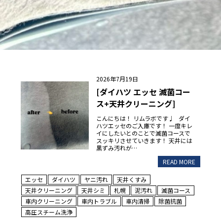
2026年7月19日
[ダイハツ エッセ 滅菌コー
ス+天井クリーニング]
こんにちは！ リムラボです♩ ダイ
ハツエッセのご入庫です！ 一度キレ
イにしたいとのことで滅菌コースで
スッキリさせていきます！ 天井には
黒ずみ汚れが…
READ MORE
エッセ
ダイハツ
ヤニ汚れ
天井くすみ
天井クリーニング
天井シミ
札幌
泥汚れ
滅菌コース
車内クリーニング
車内トラブル
車内清掃
除菌抗菌
高圧スチーム洗浄