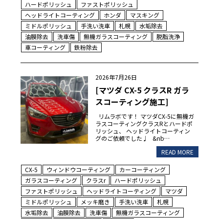
ハードポリッシュ
ファストポリッシュ
ヘッドライトコーティング
ホンダ
マスキング
ミドルポリッシュ
手洗い洗車
札幌
水垢除去
油膜除去
洗車傷
無機ガラスコーティング
脱脂洗浄
車コーティング
鉄粉除去
2026年7月26日
[マツダ CX-5 クラスR ガラ
スコーティング施工]
リムラボです！ マツダCX-5に無機ガ
ラスコーティングクラスRとハードポ
リッシュ、 ヘッドライトコーティン
グのご依頼でした♩ &nb…
READ MORE
CX-5
ウィンドウコーティング
カーコーティング
ガラスコーティング
クラスr
ハードポリッシュ
ファストポリッシュ
ヘッドライトコーティング
マツダ
ミドルポリッシュ
メッキ磨き
手洗い洗車
札幌
水垢除去
油膜除去
洗車傷
無機ガラスコーティング