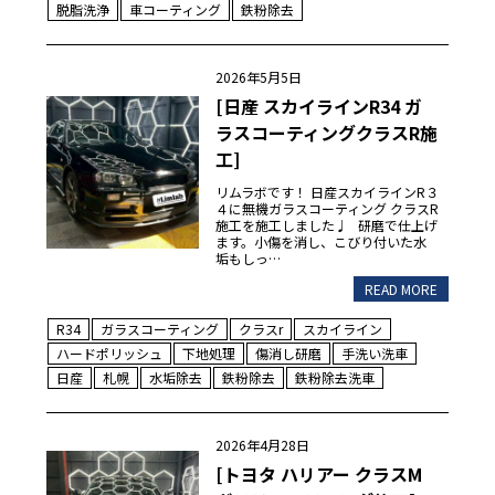
脱脂洗浄
車コーティング
鉄粉除去
2026年5月5日
[日産 スカイラインR34 ガ
ラスコーティングクラスR施
工]
リムラボです！ 日産スカイラインR３
４に無機ガラスコーティング クラスR
施工を施工しました♩ 研磨で仕上げ
ます。小傷を消し、こびり付いた水
垢もしっ…
READ MORE
R34
ガラスコーティング
クラスr
スカイライン
ハードポリッシュ
下地処理
傷消し研磨
手洗い洗車
日産
札幌
水垢除去
鉄粉除去
鉄粉除去洗車
2026年4月28日
[トヨタ ハリアー クラスM