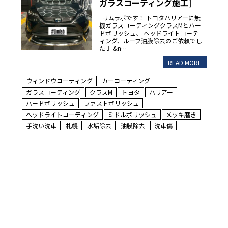
ガラスコーティング施工]
リムラボです！ トヨタハリアーに無
機ガラスコーティングクラスMとハー
ドポリッシュ、 ヘッドライトコーテ
ィング、ルーフ油膜除去のご依頼でし
た♩ &n…
READ MORE
ウィンドウコーティング
カーコーティング
ガラスコーティング
クラスM
トヨタ
ハリアー
ハードポリッシュ
ファストポリッシュ
ヘッドライトコーティング
ミドルポリッシュ
メッキ磨き
手洗い洗車
札幌
水垢除去
油膜除去
洗車傷
無機ガラスコーティング
脱脂洗浄
車コーティング
鉄粉除去
2026年3月18日
[レクサス IS250 ハードポリ
ッシュ+クラスR施工]
リムラボです！ レクサスISにハード
ポリッシュ＋無機ガラスコーティン