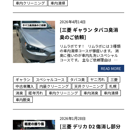
車内クリーニング
車内清掃
2026年4月14日
[三菱 ギャラン タバコ臭消
臭のご依頼]
リムラボです！ リムラボには３種類
の車内清掃コースが御座います。 消
臭に強いのが車内丸洗いスペシャル
コースです。 主なご依頼理由は …
READ MORE
ギャラン
スペシャルコース
タバコ臭
ヤニ汚れ
三菱
中古車購入
内装クリーニング
天井クリーニング
札幌
消臭
経年汚れ
車内クリーニング
車内消臭
車内清掃
車内脱臭
2026年1月28日
[三菱 デリカ D2 傷消し部分
研磨]