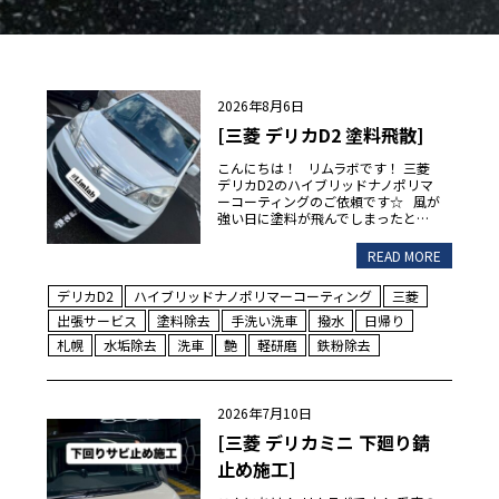
2026年8月6日
[三菱 デリカD2 塗料飛散]
こんにちは！ リムラボです！ 三菱
デリカD2のハイブリッドナノポリマ
ーコーティングのご依頼です☆ 風が
強い日に塗料が飛んでしまったと…
READ MORE
デリカD2
ハイブリッドナノポリマーコーティング
三菱
出張サービス
塗料除去
手洗い洗車
撥水
日帰り
札幌
水垢除去
洗車
艶
軽研磨
鉄粉除去
2026年7月10日
[三菱 デリカミニ 下廻り錆
止め施工]