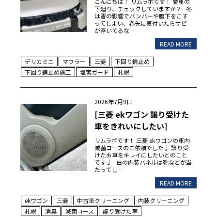
こんにちは！ リムラボです！ 愛車の
下廻り、チェックしていますか？ 冬
は雪の影響でバンパーや腹下をこす
ってしまい、春先に気付いたらサビ
が浮いてるな…
READ MORE
デリカミニ
マフラー
三菱
下回り錆止め
下回り錆止め施工
塩害ガード
札幌
2026年7月9日
[三菱 ekワゴン 譲り受けた
車をきれいにしたい]
リムラボです！ 三菱 ekワゴンの車内
滅菌コースのご依頼でした♩ 譲り受
けたお車をキレイにしたいとのこと
です♩ 白の内装パネルは靴などが当
たってし…
READ MORE
ekワゴン
三菱
中古車クリーニング
内装クリーニング
札幌
消臭
滅菌コース
譲り受けた車