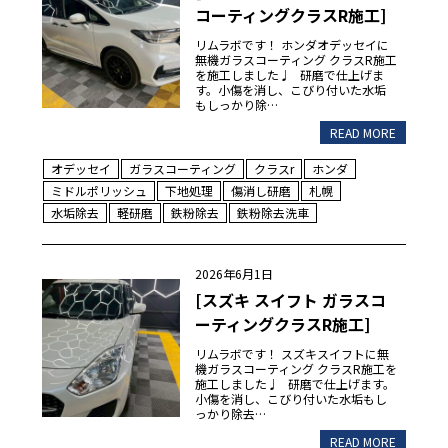
コーティングクラスR施工]
リムラボです！ ホンダオデッセイに
無機ガラスコーティング クラスR施工
を施工しました♩ 研磨で仕上げま
す。小傷を消し、こびり付いた水垢
もしっかり除…
READ MORE
オデッセイ
ガラスコーティング
クラスr
ホンダ
ミドルポリッシュ
下地処理
傷消し研磨
札幌
水垢除去
軽研磨
鉄粉除去
鉄粉除去洗車
2026年6月1日
[スズキ スイフト ガラスコ
ーティングクラスR施工]
リムラボです！ スズキスイフトに無
機ガラスコーティング クラスR施工を
施工しました♩ 研磨で仕上げます。
小傷を消し、こびり付いた水垢もし
っかり除去…
READ MORE