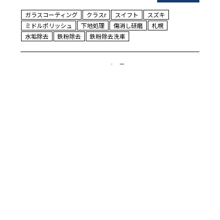
ガラスコーティング
クラスr
スイフト
スズキ
ミドルポリッシュ
下地処理
傷消し研磨
札幌
水垢除去
鉄粉除去
鉄粉除去洗車
2026年5月11日
[フェラーリ ４５８スパイダ
ー ハイモースコートザネオ
施工]
リムラボです！ フェラーリ４５８ス
パイダーにハイモースコートザネオ
のご依頼でした♪ ハイモースコート
ザネオは２層構造ガラスコーティン
グ で非常に優れたバリア性能…
READ MORE
ガラスコーティング
ハイモースコートザネオ
フェラーリ
下地処理
撥水性能
最上級
札幌
水垢除去
研磨
艶
鉄粉除去
鉄粉除去洗車
４５８スパイダー