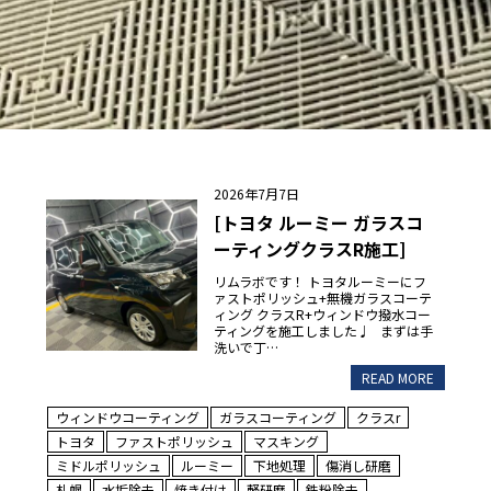
2026年7月7日
[トヨタ ルーミー ガラスコ
ーティングクラスR施工]
リムラボです！ トヨタルーミーにフ
ァストポリッシュ+無機ガラスコーテ
ィング クラスR+ウィンドウ撥水コー
ティングを施工しました♩ まずは手
洗いで丁…
READ MORE
ウィンドウコーティング
ガラスコーティング
クラスr
トヨタ
ファストポリッシュ
マスキング
ミドルポリッシュ
ルーミー
下地処理
傷消し研磨
札幌
水垢除去
焼き付け
軽研磨
鉄粉除去