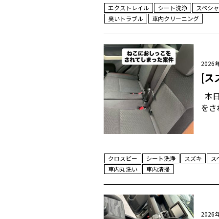
エクストレイル
シート洗浄
スペシャ
臭いトラブル
車内クリーニング
2026
[ス
本日
をさ
クロスビー
シート洗浄
スズキ
ス
車内丸洗い
車内清掃
2026