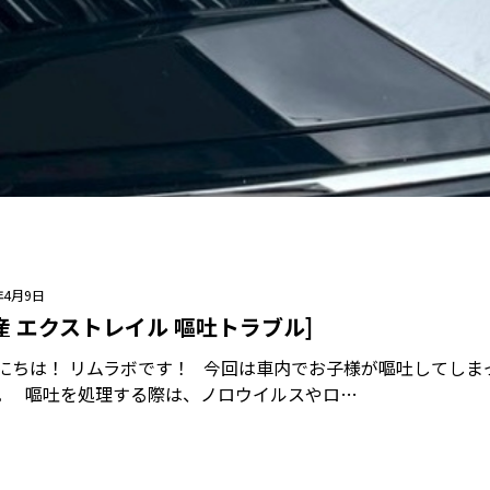
年4月9日
産 エクストレイル 嘔吐トラブル]
にちは！ リムラボです！ 今回は車内でお子様が嘔吐してしま
。 嘔吐を処理する際は、ノロウイルスやロ…