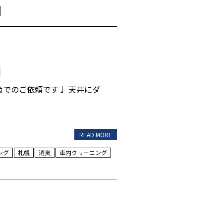
]
でのご依頼です♩ 天井にダ
READ MORE
ング
札幌
消臭
車内クリーニング