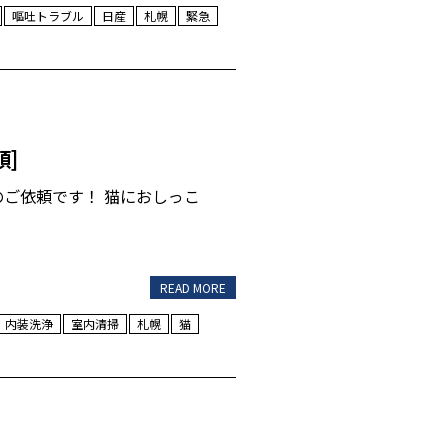
嘔吐トラブル
日産
札幌
緊急
頼]
ご依頼です！ 猫におしっこ
READ MORE
内装洗浄
室内清掃
札幌
猫