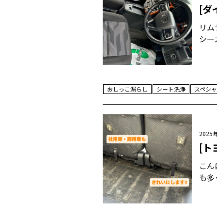
[ダ
リム
シー
おしっこ漏らし
シート洗浄
スペシャ
2025
[ト
こん
も多