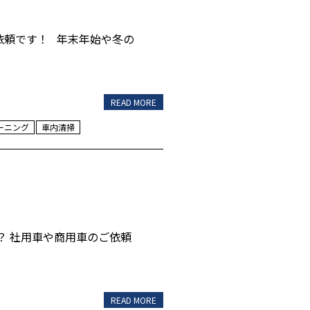
依頼です！ 年末年始や冬の
READ MORE
ーニング
車内清掃
？ 社用車や商用車のご依頼
READ MORE