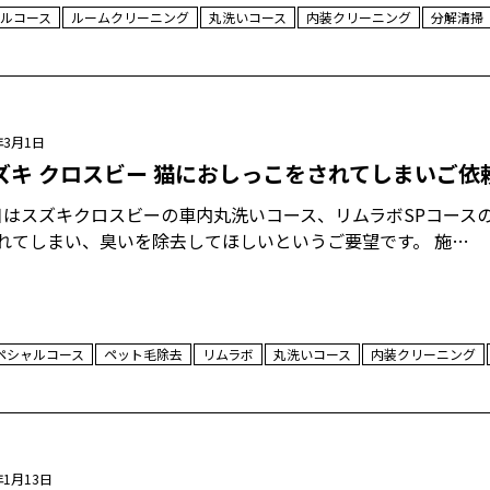
ルコース
ルームクリーニング
丸洗いコース
内装クリーニング
分解清掃
年3月1日
ズキ クロスビー 猫におしっこをされてしまいご依
はスズキクロスビーの車内丸洗いコース、リムラボSPコースの
れてしまい、臭いを除去してほしいというご要望です。 施…
ペシャルコース
ペット毛除去
リムラボ
丸洗いコース
内装クリーニング
年1月13日