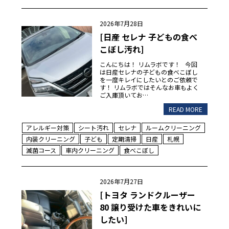
2026年7月28日
[日産 セレナ 子どもの食べ
こぼし汚れ]
こんにちは！ リムラボです！ 今回
は日産セレナの子どもの食べこぼし
を一度キレイにしたいとのご依頼で
す！ リムラボではそんなお車もよく
ご入庫頂いてお…
READ MORE
アレルギー対策
シート汚れ
セレナ
ルームクリーニング
内装クリーニング
子ども
定期清掃
日産
札幌
滅菌コース
車内クリーニング
食べこぼし
2026年7月27日
[トヨタ ランドクルーザー
80 譲り受けた車をきれいに
したい]