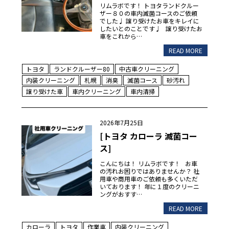
リムラボです！ トヨタランドクルー
ザー８０の車内滅菌コースのご依頼
でした♩ 譲り受けたお車をキレイに
したいとのことです♩ 譲り受けたお
車をこれから…
READ MORE
トヨタ
ランドクルーザー80
中古車クリーニング
内装クリーニング
札幌
消臭
滅菌コース
砂汚れ
譲り受けた車
車内クリーニング
車内清掃
2026年7月25日
[トヨタ カローラ 滅菌コー
ス]
こんにちは！ リムラボです！ お車
の汚れお困りではありませんか？ 社
用車や商用車のご依頼も多くいただ
いております！ 年に１度のクリーニ
ングがおすす…
READ MORE
カローラ
トヨタ
作業車
内装クリーニング