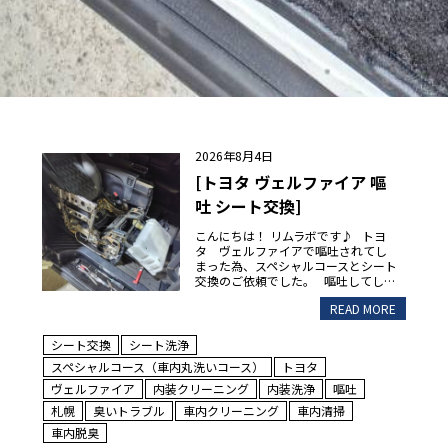
2026年8月4日
[トヨタ ヴェルファイア 嘔
吐 シート交換]
こんにちは！ リムラボです♪ トヨ
タ ヴェルファイアで嘔吐されてし
まった為、スペシャルコースとシート
交換のご依頼でした。 嘔吐してし…
READ MORE
シート交換
シート洗浄
スペシャルコース（車内丸洗いコース）
トヨタ
ヴェルファイア
内装クリーニング
内装洗浄
嘔吐
札幌
臭いトラブル
車内クリーニング
車内清掃
車内脱臭