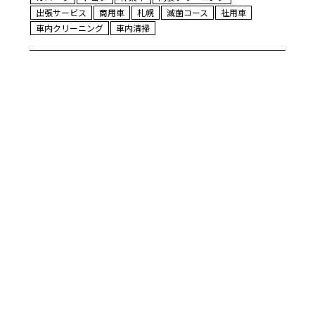
出張サービス
商用車
札幌
滅菌コース
社用車
車内クリーニング
車内清掃
2026年7月22日
[マツダ CX-5 キャンプの汚
れが気になるとのご依頼]
リムラボです！ マツダCX-5キャンプ
に行った際の汚れが気になるとのこ
とで滅菌コースのご依頼です♩ どう
しても入ってしまう泥や砂。 溜まる
と車内の…
READ MORE
CX-5
アウトドア
キャンプ
マツダ
内装クリーニング
札幌
泥汚れ
消臭
滅菌コース
砂汚れ
車内クリーニング
車内清掃
1
2
3
4
…
33
34
35
→