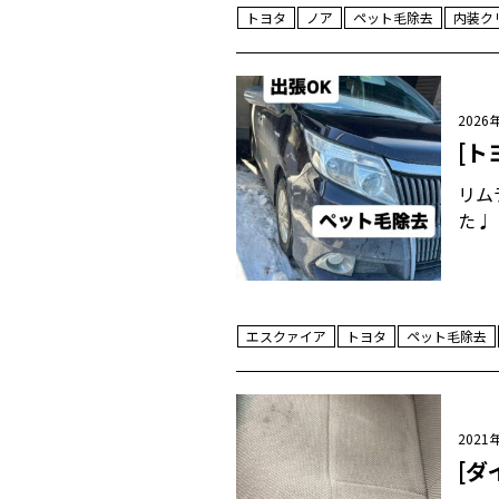
トヨタ
ノア
ペット毛除去
内装ク
2026
[ト
リム
た♩
エスクァイア
トヨタ
ペット毛除去
2021
[ダ