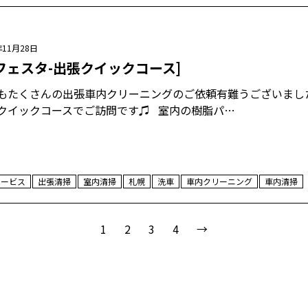
年11月28日
フェスタ-出張クイックコース]
もたくさんの出張車内クリーニングのご依頼有難うございまし
クイックコースでご訪問です♫ 室内の樹脂パ…
サービス
出張清掃
室内清掃
札幌
洗車
車内クリーニング
車内清掃
1
2
3
4
→