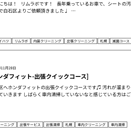
にちは！ リムラボです！ 長年乗っているお車で、シートの
で白石区よりご依頼頂きました♩ …
イハツ
リムラボ
内装クリーニング
出張クリーニング
札幌
滅菌コース
年11月28日
ンダフィット-出張クイックコース]
区へホンダフィットの出張クイックコースです♫ 汚れが溜ま
ていきます しばらく車内清掃していないなと感じている方は
リーニング
出張サービス
出張清掃
札幌
車内クリーニング
車内清掃