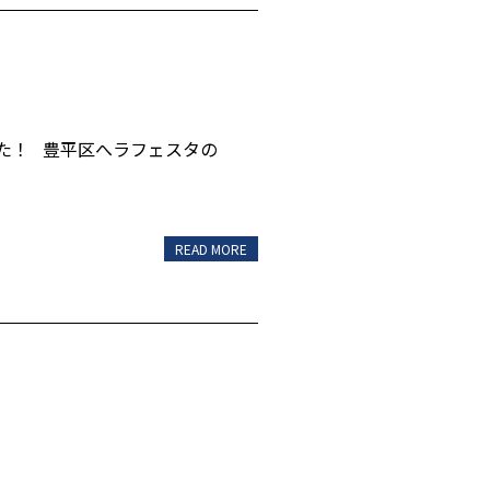
た！ 豊平区へラフェスタの
READ MORE