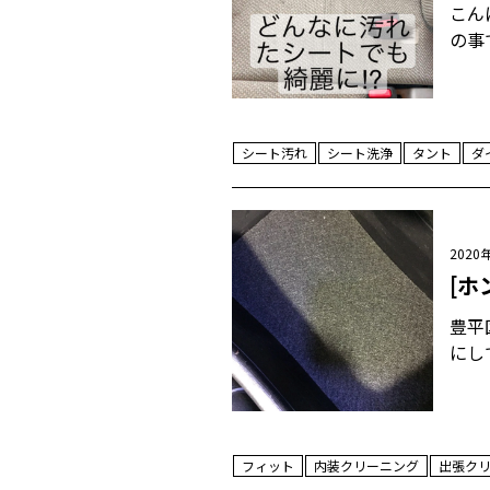
こん
の事
シート汚れ
シート洗浄
タント
ダ
2020
[ホ
豊平
にし
フィット
内装クリーニング
出張ク