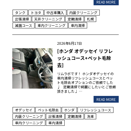
READ MORE
タンク
トヨタ
中古車購入
内装クリーニング
出張清掃
天井クリーニング
定期清掃
札幌
滅菌コース
車内クリーニング
車内清掃
2026年6月17日
[ホンダ オデッセイ リフレ
ッシュコース+ペット毛除
去]
リムラボです！ ホンダオデッセイの
車内清掃リフレッシュコースとペッ
ト毛除去オプションのご依頼でした
♩ 定期清掃で綺麗にしたいとご依頼
頂きました♩ …
READ MORE
オデッセイ
ペット毛除去
ホンダ
リフレッシュコース
内装クリーニング
出張清掃
定期清掃
洗車
車内クリーニング
車内清掃