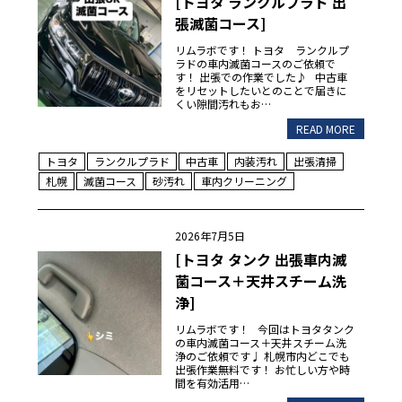
[トヨタ ランクルプラド 出
張滅菌コース]
リムラボです！ トヨタ ランクルプ
ラドの車内滅菌コースのご依頼で
す！ 出張での作業でした♪ 中古車
をリセットしたいとのことで届きに
くい隙間汚れもお…
READ MORE
トヨタ
ランクルプラド
中古車
内装汚れ
出張清掃
札幌
滅菌コース
砂汚れ
車内クリーニング
2026年7月5日
[トヨタ タンク 出張車内滅
菌コース＋天井スチーム洗
浄]
リムラボです！ 今回はトヨタタンク
の車内滅菌コース＋天井スチーム洗
浄のご依頼です♩ 札幌市内どこでも
出張作業無料です！ お忙しい方や時
間を有効活用…