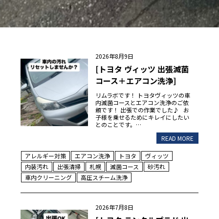
2026年8月9日
[トヨタ ヴィッツ 出張滅菌
コース＋エアコン洗浄]
リムラボです！ トヨタヴィッツの車
内滅菌コースとエアコン洗浄のご依
頼です！ 出張での作業でした♪ お
子様を乗せるためにキレイにしたい
とのことです。…
READ MORE
アレルギー対策
エアコン洗浄
トヨタ
ヴィッツ
内装汚れ
出張清掃
札幌
滅菌コース
砂汚れ
車内クリーニング
高圧スチーム洗浄
2026年7月8日