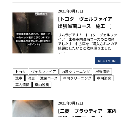
2021年9月13日
[トヨタ ヴェルファイア
出張滅菌コース 施工 ]
リムラボです！ トヨタ ヴェルファ
イア 出張車内滅菌コースのご依頼
でした♩ 中古車をご購入されたので
綺麗にしたいとご依頼頂きました
♩…
READ MORE
トヨタ
ヴェルファイア
内装クリーニング
出張清掃
洗車
消臭
滅菌コース
車内クリーニング
車内消臭
車内清掃
車内脱臭
2021年9月12日
[三菱 プラウディア 車内
清掃 滅菌コース ]
リムラボです！ 三菱プラウディアの
車内滅菌コースのご依頼でした♩