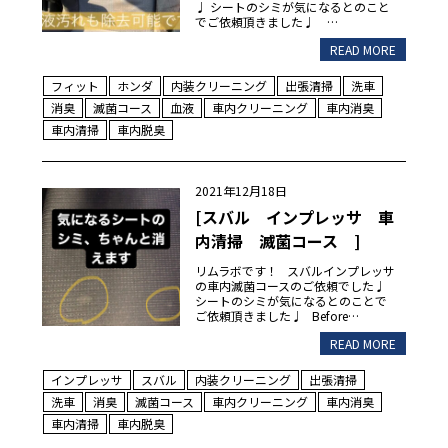
♩ シートのシミが気になるとのこと
でご依頼頂きました♩ …
READ MORE
フィット
ホンダ
内装クリーニング
出張清掃
洗車
消臭
滅菌コース
血液
車内クリーニング
車内消臭
車内清掃
車内脱臭
2021年12月18日
[スバル インプレッサ 車
内清掃 滅菌コース ]
リムラボです！ スバルインプレッサ
の車内滅菌コースのご依頼でした♩
シートのシミが気になるとのことで
ご依頼頂きました♩ Before…
READ MORE
インプレッサ
スバル
内装クリーニング
出張清掃
洗車
消臭
滅菌コース
車内クリーニング
車内消臭
車内清掃
車内脱臭