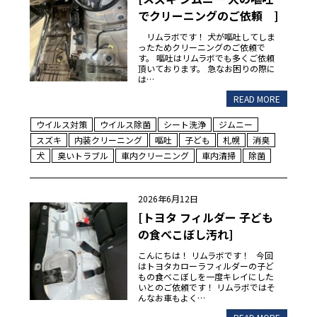
でクリーニングのご依頼 ]
リムラボです！ 犬が嘔吐してしま
ったためクリーニングのご依頼で
す。 嘔吐はリムラボでも多くご依頼
頂いております。 急なお困りの際に
は…
READ MORE
ウイルス対策
ウイルス除菌
シート洗浄
ジムニー
スズキ
内装クリーニング
嘔吐
子ども
札幌
消臭
犬
臭いトラブル
車内クリーニング
車内清掃
除菌
2026年6月12日
[トヨタ フィルダー 子ども
の食べこぼし汚れ]
こんにちは！ リムラボです！ 今回
はトヨタカローラフィルダーの子ど
もの食べこぼしを一度キレイにした
いとのご依頼です！ リムラボではそ
んなお車もよく…