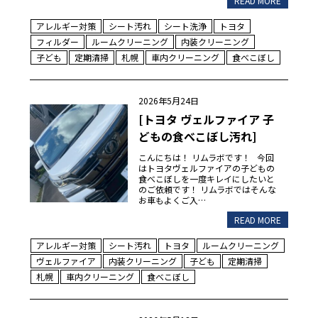
READ MORE
アレルギー対策
シート汚れ
シート洗浄
トヨタ
フィルダー
ルームクリーニング
内装クリーニング
子ども
定期清掃
札幌
車内クリーニング
食べこぼし
2026年5月24日
[トヨタ ヴェルファイア 子
どもの食べこぼし汚れ]
こんにちは！ リムラボです！ 今回
はトヨタヴェルファイアの子どもの
食べこぼしを一度キレイにしたいと
のご依頼です！ リムラボではそんな
お車もよくご入…
READ MORE
アレルギー対策
シート汚れ
トヨタ
ルームクリーニング
ヴェルファイア
内装クリーニング
子ども
定期清掃
札幌
車内クリーニング
食べこぼし