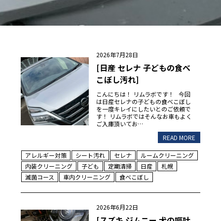
2026年7月28日
[日産 セレナ 子どもの食べ
こぼし汚れ]
こんにちは！ リムラボです！ 今回
は日産セレナの子どもの食べこぼし
を一度キレイにしたいとのご依頼で
す！ リムラボではそんなお車もよく
ご入庫頂いてお…
READ MORE
アレルギー対策
シート汚れ
セレナ
ルームクリーニング
内装クリーニング
子ども
定期清掃
日産
札幌
滅菌コース
車内クリーニング
食べこぼし
2026年6月22日
[スズキ ジムニー 犬の嘔吐