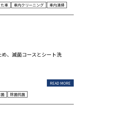
けた車
車内クリーニング
車内清掃
ため、滅菌コースとシート洗
READ MORE
除菌
除菌抗菌