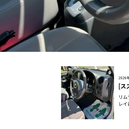
2026
[ス
リム
レイに