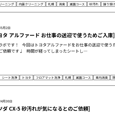
リーニング
内装クリーニング
札幌
消臭
滅菌コース
砂汚れ
譲り受
年5月2日
ヨタ アルファード お仕事の送迎で使うためご入庫]
ラボです！ 今回はトヨタアルファードをお仕事の送迎で使う
ご依頼です♩ 時間が経ってしまったシートし…
シート洗浄
トヨタ
フロアマット洗浄
札幌
滅菌コース
車内消臭
年4月30日
ツダ CX-5 砂汚れが気になるとのご依頼]