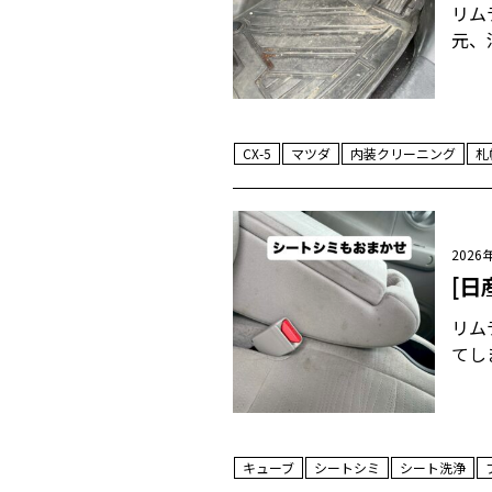
リム
元、
CX-5
マツダ
内装クリーニング
札
2026
[日
リム
てし
キューブ
シートシミ
シート洗浄