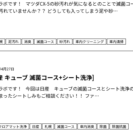
ラボです！ マツダCX-5の砂汚れが気になるとのことで滅菌コ
汚れていませんか？？ どうしても入ってしまう泥や砂…
幌
泥汚れ
消臭
滅菌コース
砂汚れ
車内クリーニング
車内清掃
年4月27日
産 キューブ 滅菌コース+シート洗浄]
ラボです！ 今回は日産 キューブの滅菌コースとシート洗浄
まったシートしみもご相談ください！！ ファ…
フロアマット洗浄
日産
札幌
滅菌コース
車内消臭
除菌
除菌抗菌