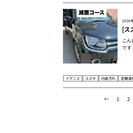
2026
[ス
こん
です
イグニス
スズキ
内装汚れ
定期清
←
1
2