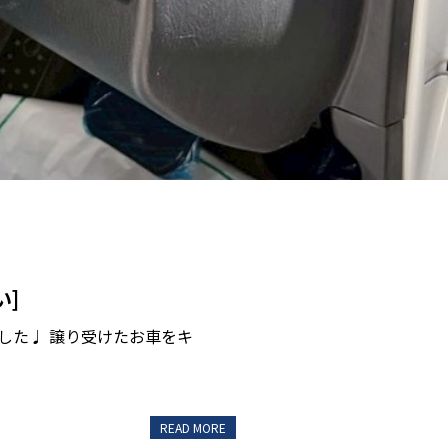
い]
した♩ 譲り受けたお車をキ
READ MORE