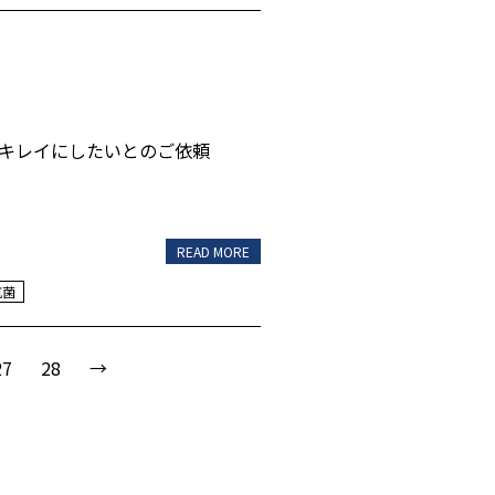
度キレイにしたいとのご依頼
READ MORE
抗菌
27
28
→