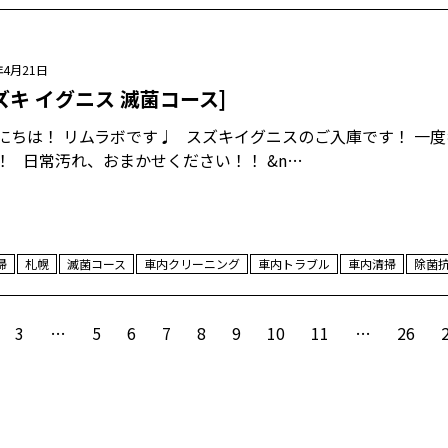
年4月21日
ズキ イグニス 滅菌コース]
にちは！ リムラボです♩ スズキイグニスのご入庫です！ 一
！ 日常汚れ、おまかせください！！ &n…
掃
札幌
滅菌コース
車内クリーニング
車内トラブル
車内清掃
除菌
3
…
5
6
7
8
9
10
11
…
26