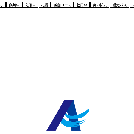
し
作業車
商用車
札幌
滅菌コース
社用車
臭い除去
観光バス