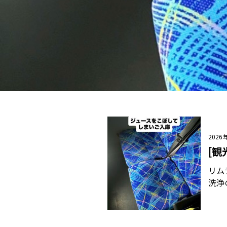
2026
[観
リム
洗浄