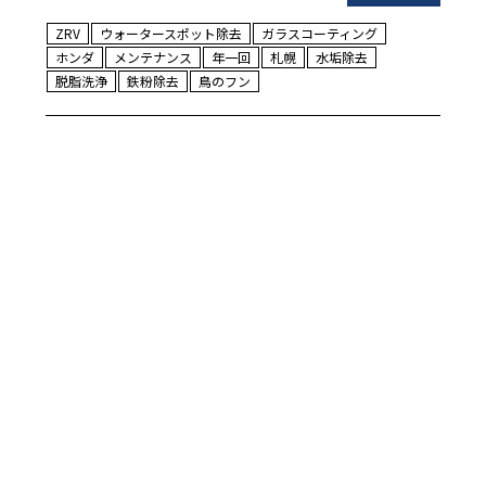
ZRV
ウォータースポット除去
ガラスコーティング
ホンダ
メンテナンス
年一回
札幌
水垢除去
脱脂洗浄
鉄粉除去
鳥のフン